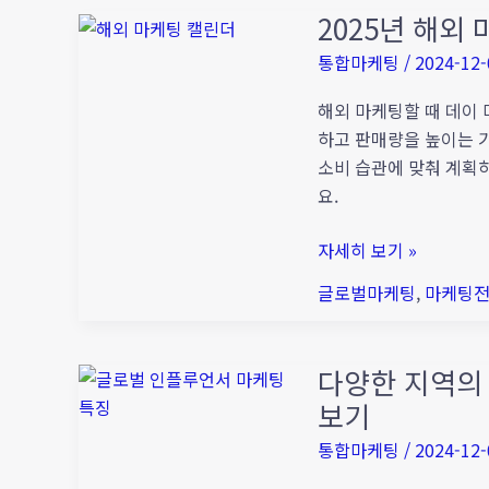
전
2025년 해외
2025
략
년
통합마케팅
/
2024-12-
선
해
택
외
해외 마케팅할 때 데이
마
하고 판매량을 높이는 기
케
소비 습관에 맞춰 계획
팅
요.
캘
자세히 보기 »
린
더
글로벌마케팅
,
마케팅
다양한 지역의
다
양
보기
한
통합마케팅
/
2024-12-
지