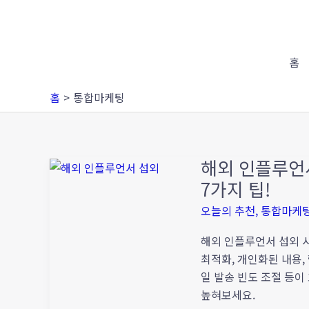
콘
텐
츠
로
홈
건
홈
통합마케팅
너
뛰
기
해외 인플루언서
해
외
7가지 팁!
인
오늘의 추천
,
통합마케
플
루
해외 인플루언서 섭외 시
언
최적화, 개인화된 내용, 
서
일 발송 빈도 조절 등
섭
높혀보세요.
외