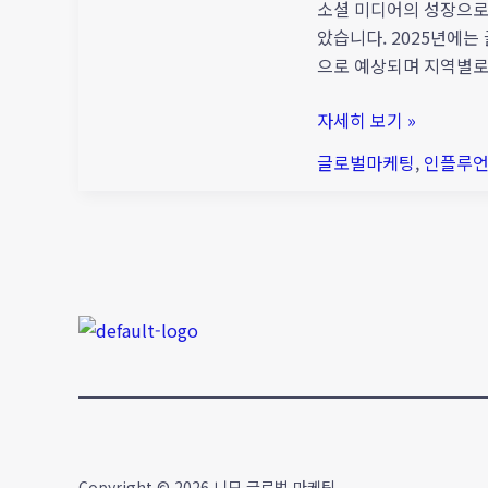
역
소셜 미디어의 성장으로
의
았습니다. 2025년에는
글
으로 예상되며 지역별로
로
벌
자세히 보기 »
인
글로벌마케팅
,
인플루언
플
루
언
서
마
케
팅
특
징
알
아
보
Copyright © 2026 니모 글로벌 마케팅