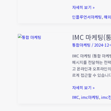
성
자세히 보기 »
공
인플루언서마케팅
,
해
의
비
밀,
IMC 마케팅(
IMC
이
마
메
통합마케팅
/
2024-12-
케
일
팅
IMC 마케팅 (통합 마
누
(통
메시지를 전달하는 전략입
락
합
고 온라인과 오프라인의
방
마
르게 접근할 수 있습니다
지
케
7
자세히 보기 »
팅)
가
의
지
IMC
,
imc마케팅
,
imc
뜻
팁!
및