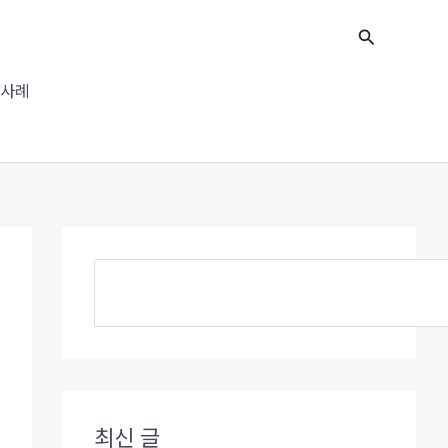
검
검
색
색
사례
최신 글